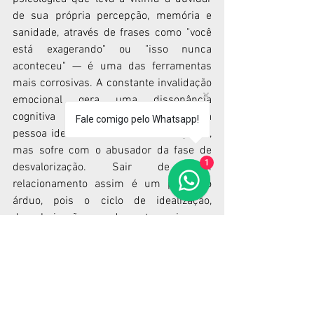
de sua própria percepção, memória e 
sanidade, através de frases como "você 
está exagerando" ou "isso nunca 
aconteceu" — é uma das ferramentas 
mais corrosivas. A constante invalidação 
emocional gera uma dissonância 
cognitiva dolorosa: a vítima ama a 
Fale comigo pelo Whatsapp!
pessoa idealizada da fase da conquista, 
mas sofre com o abusador da fase de 
1
desvalorização. Sair de um 
relacionamento assim é um processo 
árduo, pois o ciclo de idealização, 
desvalorização e descarte cria um 
vínculo traumático, reforçado pela 
esperança de que a fase boa retorne — 
um fenômeno conhecido como "reforço 
intermitente", o mesmo mecanismo que 
vicia jogadores.