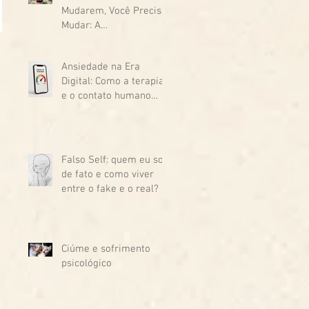
Mudarem, Você Precisa
Mudar: A
Transformação Começa
de Dentro
Ansiedade na Era
Digital: Como a terapia
e o contato humano
podem te ajudar.
Falso Self: quem eu sou
de fato e como viver
entre o fake e o real?
Ciúme e sofrimento
psicológico