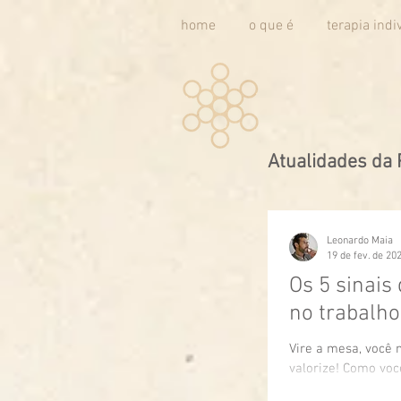
home
o que é
terapia indi
Atualidades da 
Leonardo Maia
19 de fev. de 20
Os 5 sinais
no trabalho
Vire a mesa, você 
valorize! Como voc
vítima de abuso mo