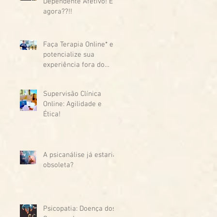
Dependente Afetivo! E
agora??!!
Faça Terapia Online* e
potencialize sua
experiência fora do
país!
Supervisão Clínica
Online: Agilidade e
Ética!
A psicanálise já estaria
obsoleta?
Psicopatia: Doença dos