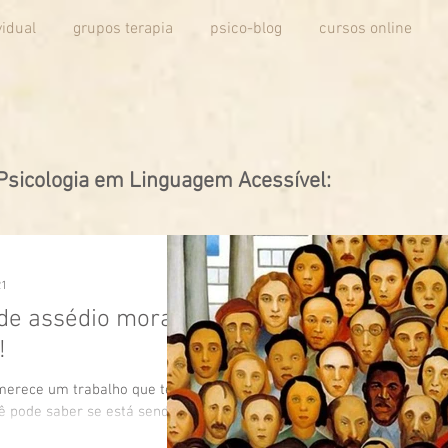
vidual
grupos terapia
psico-blog
cursos online
Psicologia em Linguagem Acessível:
21
 de assédio moral
!
merece um trabalho que te
ê pode saber se está sendo
ral ou profissional? Seu