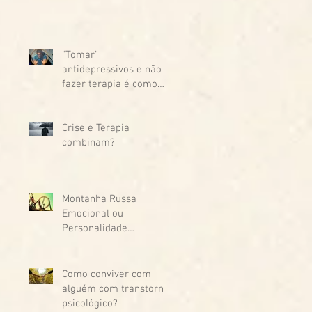
"Tomar"
antidepressivos e não
fazer terapia é como
"tapar o sol com a
peneira"!
Crise e Terapia
combinam?
Montanha Russa
Emocional ou
Personalidade
Borderline?
Como conviver com
alguém com transtorno
psicológico?